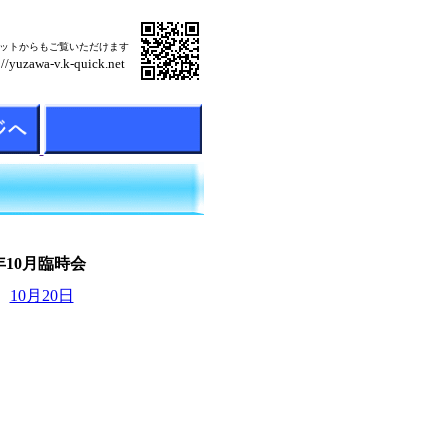
ットからもご覧いただけます
://yuzawa-v.k-quick.net
10月臨時会
・
10月20日